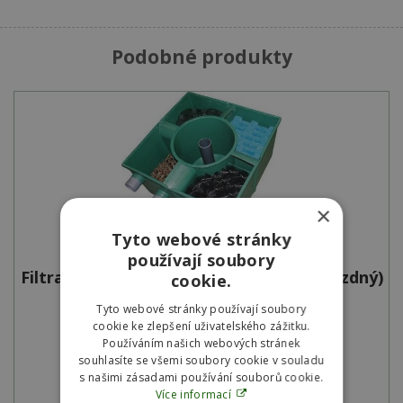
Podobné produkty
×
Tyto webové stránky
používají soubory
Filtrace Tripond Center Vortex C50 (prázdný)
cookie.
jezírkový filtr
Tyto webové stránky používají soubory
cookie ke zlepšení uživatelského zážitku.
Skladem
Používáním našich webových stránek
souhlasíte se všemi soubory cookie v souladu
SKU:
10310014
s našimi zásadami používání souborů cookie.
Více informací
54 390
Kč