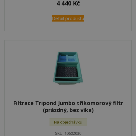
4 440
Kč
Detail produktu
Filtrace Tripond Jumbo tříkomorový filtr
(prázdný, bez víka)
Na objednávku
SKU:
10602030