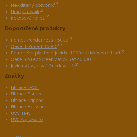
Neviditelný obrubník
Umělý trávník
Kokosová rohož
Doporučené produkty
Pontec PondoPress 15000
Oase BioSmart 36000
Pontec Set plastové jezírko 1000 l s tlakovou filtrací
Oase BioTec ScreenMatic2 Set 40000
Jezírkový vysavač Pondovac 4
Značky
Filtrace OASE
Filtrace Pontec
Filtrace Tripond
Filtrace Heissner
UVC TMC
UVC AquaForte