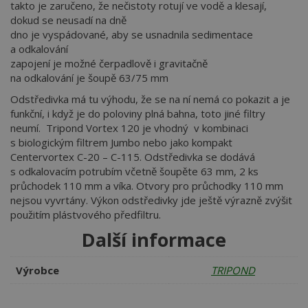
takto je zaručeno, že nečistoty rotují ve vodě a klesají,
dokud se neusadí na dně
dno je vyspádované, aby se usnadnila sedimentace
a odkalování
zapojení je možné čerpadlově i gravitačně
na odkalování je šoupě 63/75 mm
Odstředivka má tu výhodu, že se na ní nemá co pokazit a je
funkční, i když je do poloviny plná bahna, toto jiné filtry
neumí. Tripond Vortex 120 je vhodný v kombinaci
s biologickým filtrem Jumbo nebo jako kompakt
Centervortex C-20 – C-115. Odstředivka se dodává
s odkalovacím potrubím včetně šoupěte 63 mm, 2 ks
průchodek 110 mm a víka. Otvory pro průchodky 110 mm
nejsou vyvrtány. Výkon odstředivky jde ještě výrazně zvýšit
použitím plástvového předfiltru.
Další informace
Výrobce
TRIPOND