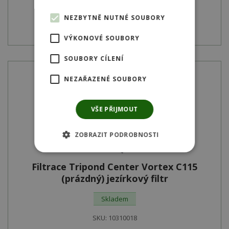
NEZBYTNĚ NUTNÉ SOUBORY
Detail produktu
VÝKONOVÉ SOUBORY
SOUBORY CÍLENÍ
NEZAŘAZENÉ SOUBORY
VŠE PŘIJMOUT
ZOBRAZIT PODROBNOSTI
Filtrace Tripond Center Vortex C115
(prázdný) jezírkový filtr
Skladem
SKU:
10310018