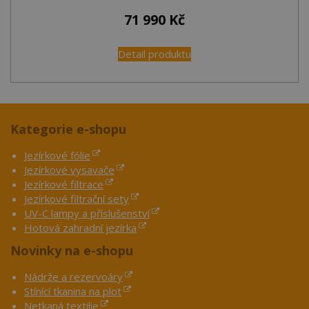
71 990
Kč
Detail produktu
Kategorie e-shopu
Jezírkové fólie
Jezírkové vysavače
Jezírkové filtrace
Jezírkové filtrační sety
UV-C lampy a příslušenství
Hotová zahradní jezírka
Novinky na e-shopu
Nádrže a rezervoáry
Stínící tkanina na plot
Netkaná textilie