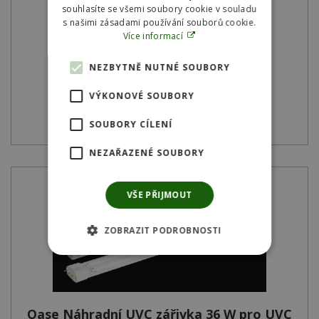
souhlasíte se všemi soubory cookie v souladu
s našimi zásadami používání souborů cookie.
Skladem
Více informací
SKU:
54984
NEZBYTNĚ NUTNÉ SOUBORY
647
Kč
VÝKONOVÉ SOUBORY
Detail produktu
SOUBORY CÍLENÍ
NEZAŘAZENÉ SOUBORY
VŠE PŘIJMOUT
ZOBRAZIT PODROBNOSTI
Oase Náhradní UVC zářivka 36 W pro UVC