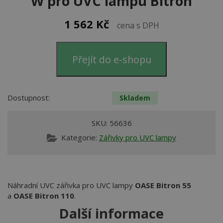
W pro UVC lampu Bitron
1 562
Kč
cena s DPH
Přejít do e-shopu
Dostupnost:
Skladem
SKU:
56636
Kategorie:
Zářivky pro UVC lampy
Náhradní UVC zářivka pro UVC lampy
OASE Bitron 55
a
OASE Bitron 110
.
Další informace