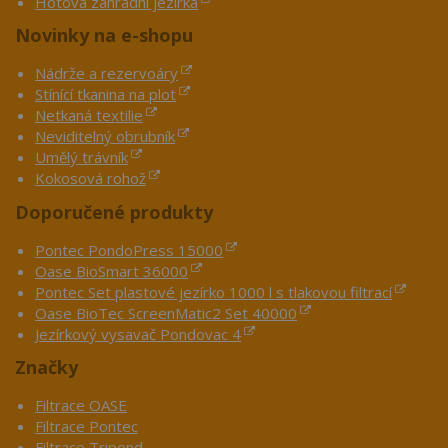
Hotová zahradní jezírka
Novinky na e-shopu
Nádrže a rezervoáry
Stínící tkanina na plot
Netkaná textilie
Neviditelný obrubník
Umělý trávník
Kokosová rohož
Doporučené produkty
Pontec PondoPress 15000
Oase BioSmart 36000
Pontec Set plastové jezírko 1000 l s tlakovou filtrací
Oase BioTec ScreenMatic2 Set 40000
Jezírkový vysavač Pondovac 4
Značky
Filtrace OASE
Filtrace Pontec
Filtrace Tripond