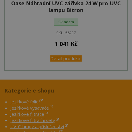
Oase Náhradní UVC zářivka 24 W pro UVC
lampu Bitron
Skladem
SKU:
56237
1 041
Kč
Detail produktu
Kategorie e-shopu
Jezírkové fólie
Jezírkové vysavače
Jezírkové filtrace
Jezírkové filtrační sety
UV-C lampy a příslušenství