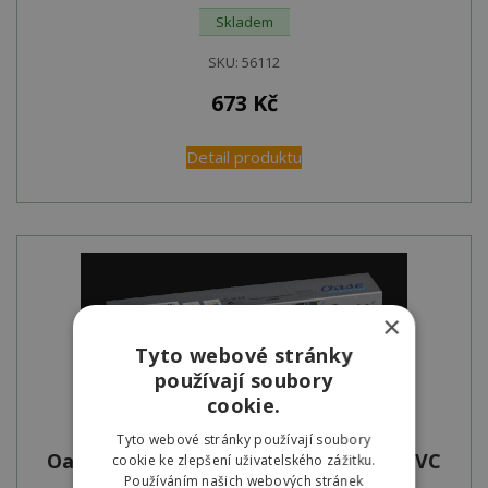
Skladem
SKU:
56112
673
Kč
Detail produktu
×
Tyto webové stránky
používají soubory
cookie.
Tyto webové stránky používají soubory
Oase Náhradní UVC zářivka 9 W pro UVC
cookie ke zlepšení uživatelského zážitku.
Používáním našich webových stránek
lampy Pontec a Gardena