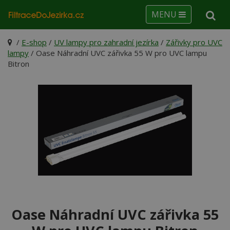
MENU
/
E-shop
/
UV lampy pro zahradní jezírka
/
Zářivky pro UVC
lampy
/ Oase Náhradní UVC zářivka 55 W pro UVC lampu
Bitron
Oase Náhradní UVC zářivka 55