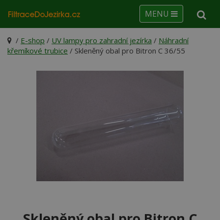
MENU
/
E-shop
/
UV lampy pro zahradní jezírka
/
Náhradní
křemíkové trubice
/ Skleněný obal pro Bitron C 36/55
Skleněný obal pro Bitron C