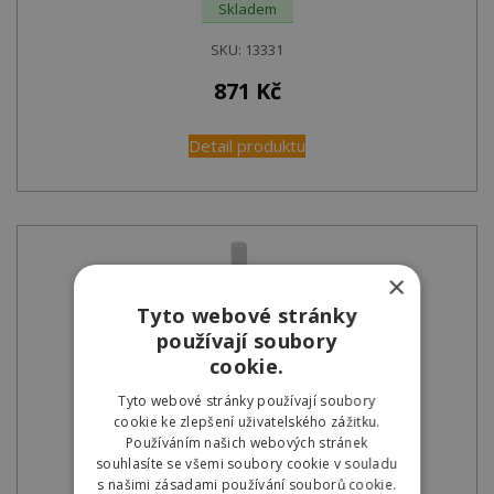
Skladem
SKU:
13331
871
Kč
Detail produktu
×
Tyto webové stránky
používají soubory
cookie.
Tyto webové stránky používají soubory
cookie ke zlepšení uživatelského zážitku.
Používáním našich webových stránek
skleněný obal na Bitron C 36
souhlasíte se všemi soubory cookie v souladu
s našimi zásadami používání souborů cookie.