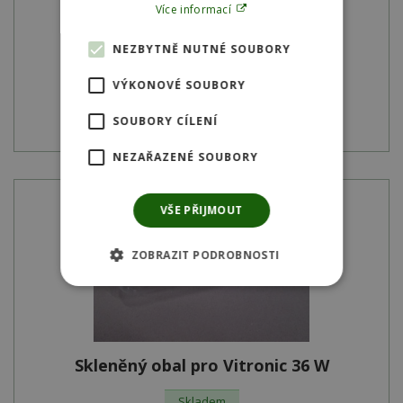
Skladem
Více informací
SKU:
13326
NEZBYTNĚ NUTNÉ SOUBORY
1 162
Kč
VÝKONOVÉ SOUBORY
Detail produktu
SOUBORY CÍLENÍ
NEZAŘAZENÉ SOUBORY
VŠE PŘIJMOUT
ZOBRAZIT PODROBNOSTI
Skleněný obal pro Vitronic 36 W
Skladem