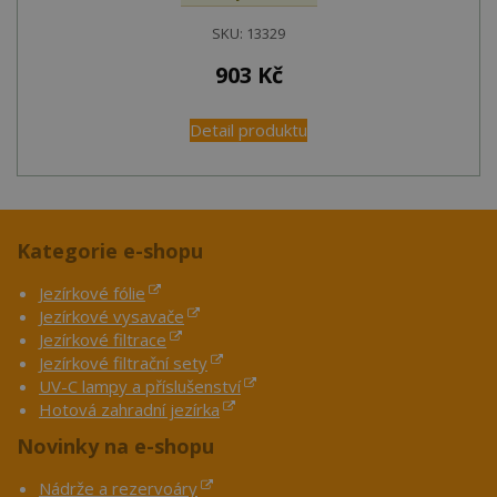
SKU:
13329
903
Kč
Detail produktu
Kategorie e-shopu
Jezírkové fólie
Jezírkové vysavače
Jezírkové filtrace
Jezírkové filtrační sety
UV-C lampy a příslušenství
Hotová zahradní jezírka
Novinky na e-shopu
Nádrže a rezervoáry