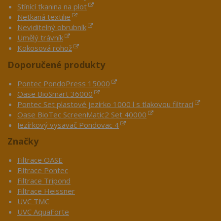
Stínící tkanina na plot
Netkaná textilie
Neviditelný obrubník
Umělý trávník
Kokosová rohož
Doporučené produkty
Pontec PondoPress 15000
Oase BioSmart 36000
Pontec Set plastové jezírko 1000 l s tlakovou filtrací
Oase BioTec ScreenMatic2 Set 40000
Jezírkový vysavač Pondovac 4
Značky
Filtrace OASE
Filtrace Pontec
Filtrace Tripond
Filtrace Heissner
UVC TMC
UVC AquaForte