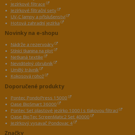
Jezírkové filtrace
Jezírkové filtrační sety
UV-C lampy a příslušenství
Hotová zahradní jezírka
Novinky na e-shopu
Nádrže a rezervoáry
Stínící tkanina na plot
Netkaná textilie
Neviditelný obrubník
Umělý trávník
Kokosová rohož
Doporučené produkty
Pontec PondoPress 15000
Oase BioSmart 36000
Pontec Set plastové jezírko 1000 l s tlakovou filtrací
Oase BioTec ScreenMatic2 Set 40000
Jezírkový vysavač Pondovac 4
Značky