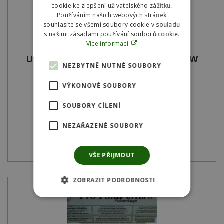
cookie ke zlepšení uživatelského zážitku.
Používáním našich webových stránek
souhlasíte se všemi soubory cookie v souladu
s našimi zásadami používání souborů cookie.
Více informací
UVC lampa Oase Bitron Premium 60 W
NEZBYTNĚ NUTNÉ SOUBORY
Na objednávku
VÝKONOVÉ SOUBORY
SKU:
73374
SOUBORY CÍLENÍ
18 937
Kč
NEZAŘAZENÉ SOUBORY
Detail produktu
VŠE PŘIJMOUT
ZOBRAZIT PODROBNOSTI