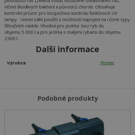
plovoucích řas (zelená voda) dosažené shlukováním řas,
ničení škodlivých bakterií a původců chorob. Obsahuje
kontrolní průzor pro bezpečnou kontrolu funkčnosti UV
lampy. Univerzální použití s možností napojení na různé typy
filtračních nádob. Vhodná pro jezírka bez ryb do
objemu 5 000 l a pro jezírka s malými rybami do objemu
2500 l.
Další informace
Výrobce
Pontec
Podobné produkty