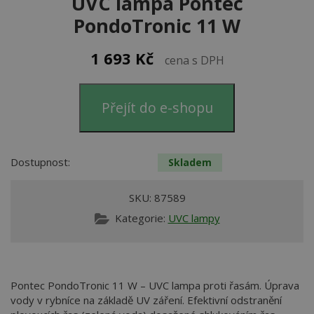
UVC lampa Pontec
PondoTronic 11 W
1 693
Kč
cena s DPH
Přejít do e-shopu
Dostupnost:
Skladem
SKU:
87589
Kategorie:
UVC lampy
Pontec PondoTronic 11 W – UVC lampa proti řasám. Úprava
vody v rybníce na základě UV záření. Efektivní odstranění