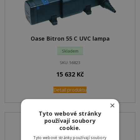
Oase Bitron 55 C UVC lampa
Skladem
SKU:
56823
15 632
Kč
Detail produktu
×
Tyto webové stránky
používají soubory
cookie.
Tyto webové stránky používají soubory