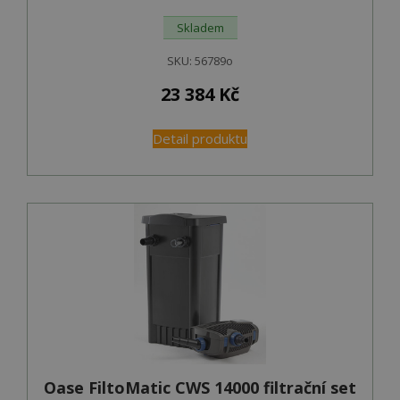
Skladem
SKU:
56789o
23 384
Kč
Detail produktu
Oase FiltoMatic CWS 14000 filtrační set