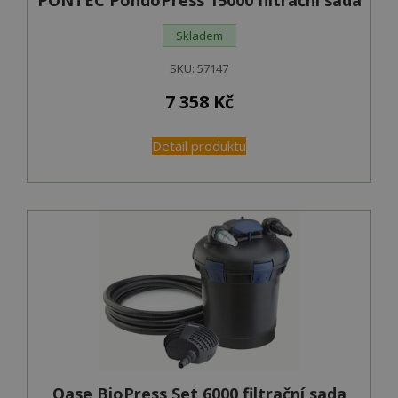
Skladem
SKU:
57147
7 358
Kč
Detail produktu
Oase BioPress Set 6000 filtrační sada