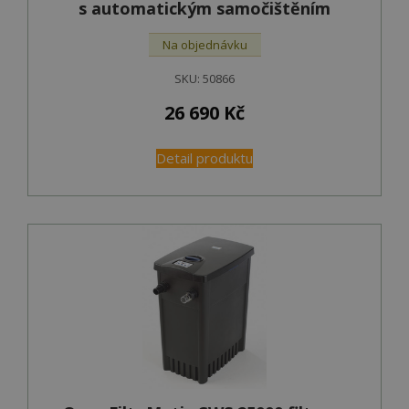
s automatickým samočištěním
Na objednávku
SKU:
50866
26 690
Kč
Detail produktu