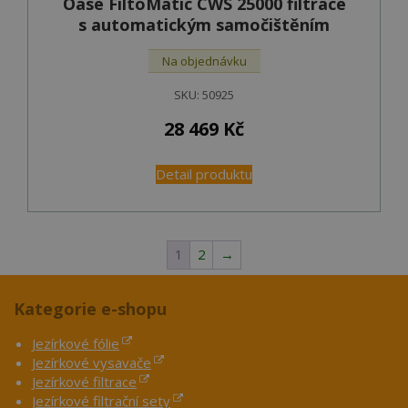
Oase FiltoMatic CWS 25000 filtrace
s automatickým samočištěním
Na objednávku
SKU:
50925
28 469
Kč
Detail produktu
1
2
→
Kategorie e-shopu
Jezírkové fólie
Jezírkové vysavače
Jezírkové filtrace
Jezírkové filtrační sety