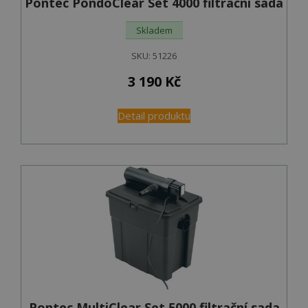
Pontec PondoClear Set 4000 filtrační sada
Skladem
SKU:
51226
3 190
Kč
Detail produktu
Pontec MultiClear Set 5000 filtrační sada