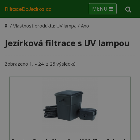
MENU
/ Vlastnost produktu: UV lampa / Ano
Jezírková filtrace s UV lampou
Seřazeno
Zobrazeno 1. – 24. z 25 výsledků
podle
ceny:
od
nejnižší