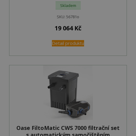
Skladem
SKU:
56781o
19 064
Kč
Detail produktu
Oase FiltoMatic CWS 7000 filtrační set
s automatickým samočištěním