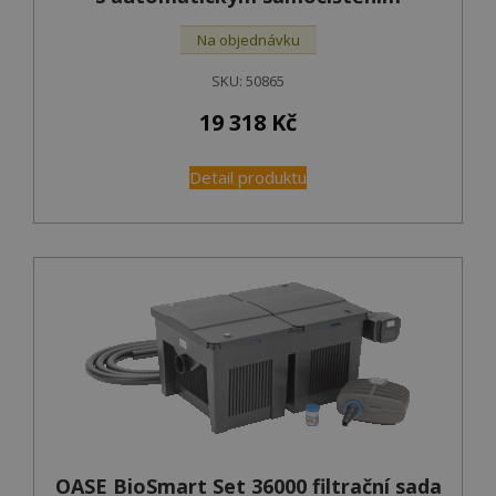
Na objednávku
SKU:
50865
19 318
Kč
Detail produktu
OASE BioSmart Set 36000 filtrační sada