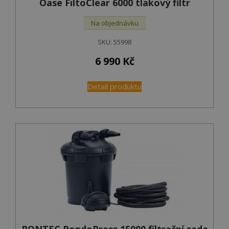
Oase FiltoClear 6000 tlakový filtr
Na objednávku
SKU:
55998
6 990
Kč
Detail produktu
PONTEC PondoPress 15000 filtrační sada