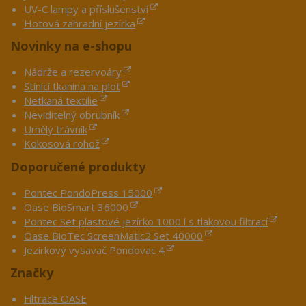
UV-C lampy a příslušenství
Hotová zahradní jezírka
Novinky na e-shopu
Nádrže a rezervoáry
Stínící tkanina na plot
Netkaná textilie
Neviditelný obrubník
Umělý trávník
Kokosová rohož
Doporučené produkty
Pontec PondoPress 15000
Oase BioSmart 36000
Pontec Set plastové jezírko 1000 l s tlakovou filtrací
Oase BioTec ScreenMatic2 Set 40000
Jezírkový vysavač Pondovac 4
Značky
Filtrace OASE