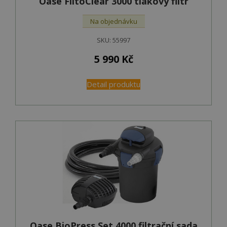
Oase FiltoClear 3000 tlakový filtr
Na objednávku
SKU:
55997
5 990
Kč
Detail produktu
Oase BioPress Set 4000 filtrační sada