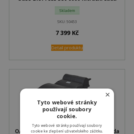
Skladem
SKU:
50453
7 399
Kč
Detail produktu
×
Tyto webové stránky
používají soubory
cookie.
Tyto webové stránky používají soubory
OASE BioSmart Set 14000 filtrační sada
cookie ke zlepšení uživatelského zážitku.