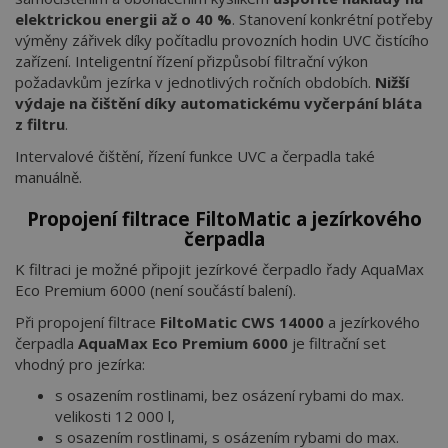
elektrickou energii až o 40 %
. Stanovení konkrétní potřeby
výměny zářivek díky počítadlu provozních hodin UVC čistícího
zařízení. Inteligentní řízení přizpůsobí filtrační výkon
požadavkům jezírka v jednotlivých ročních obdobích.
Nižší
výdaje na čištění díky automatickému vyčerpání bláta
z filtru
.
Intervalové čištění, řízení funkce UVC a čerpadla také
manuálně.
Propojení filtrace FiltoMatic a jezírkového
čerpadla
K filtraci je možné připojit jezírkové čerpadlo řady AquaMax
Eco Premium 6000 (není součástí balení).
Při propojení filtrace
FiltoMatic CWS 14000
a jezírkového
čerpadla
AquaMax Eco Premium 6000
je filtrační set
vhodný pro jezírka:
s osazením rostlinami, bez osázení rybami do max.
velikosti 12 000 l,
s osazením rostlinami, s osázením rybami do max.