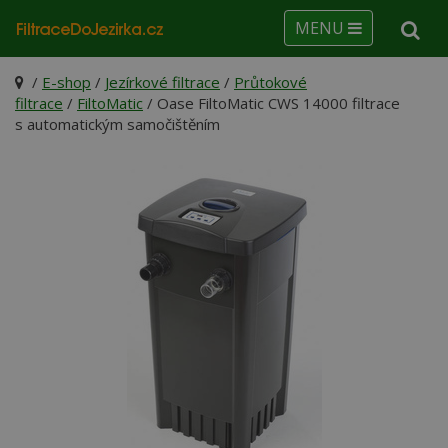
MENU
/
E-shop
/
Jezírkové filtrace
/
Průtokové
filtrace
/
FiltoMatic
/ Oase FiltoMatic CWS 14000 filtrace
s automatickým samočištěním