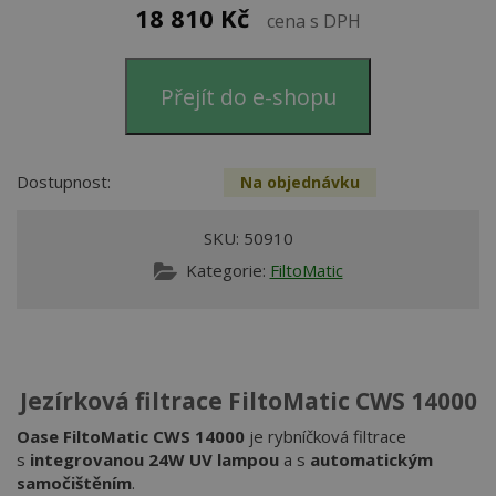
18 810
Kč
cena s DPH
Přejít do e-shopu
Dostupnost:
Na objednávku
SKU:
50910
Kategorie:
FiltoMatic
Jezírková filtrace FiltoMatic CWS 14000
Oase FiltoMatic CWS 14000
je rybníčková filtrace
s
integrovanou 24W UV lampou
a s
automatickým
samočištěním
.