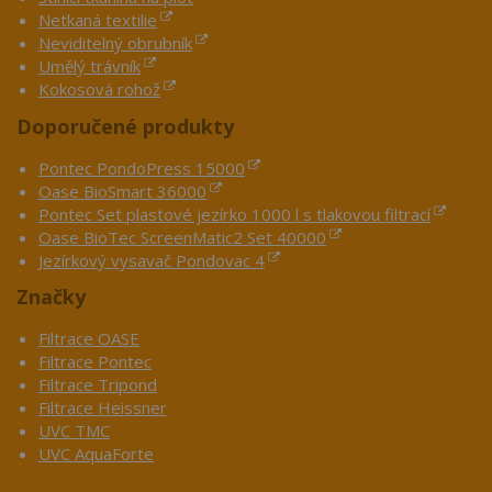
Netkaná textilie
Neviditelný obrubník
Umělý trávník
Kokosová rohož
Doporučené produkty
Pontec PondoPress 15000
Oase BioSmart 36000
Pontec Set plastové jezírko 1000 l s tlakovou filtrací
Oase BioTec ScreenMatic2 Set 40000
Jezírkový vysavač Pondovac 4
Značky
Filtrace OASE
Filtrace Pontec
Filtrace Tripond
Filtrace Heissner
UVC TMC
UVC AquaForte