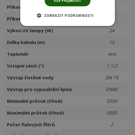
VŠE PŘIJMOUT
Příkon (W)
27
ZOBRAZIT PODROBNOSTI
Příkon čištění (W)
54
Výkon UV lampy (W)
24
Délka kabelu (m)
10
Teploměr
Ano
Vstupní závit (")
1 1/2
Výstup čistěné vody
DN 75
Výstup pro vypouštění špíny
DN40
Minimální průtok (l/hod)
3500
Maximální průtok (l/hod)
5000
Počet fialových filtrů
2