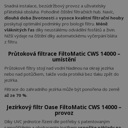
Snadná instalace, bezúdržbový provoz a uživatelsky
přátelská obsluha. Pohodlné čištění filtračních hub. Navíc,
dlouhá doba životnosti
a
vysoce kvalitní filtrační houby
poskytují optimální podmínky pro biologii filtru.
Méně
vláknitých řas
díky neustálému odvádění fosfátů a živin.
Nižší výdaje na čištění díky automatickému vyčerpání bláta
z filtru.
Průtoková filtrace FiltoMatic CWS 14000 –
umístění
Průtokové filtry stojí nad vodní hladinou na okraji jezírka
nebo nad potůčkem, takže voda protéká bez tlaku zpět do
jezírka.
Filtrace do zahradního jezírka může být ponořena do země
až ze 70 %
.
Jezírkový filtr Oase FiltoMatic CWS 14000 –
provoz
Díky UVC jednotce řízení dle potřeby s patentovaným
samočištěním a obohacením kyslíkem
uspoříte náklady na