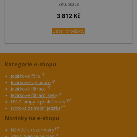
SKU:
50268
3 812
Kč
Detail produktu
Kategorie e-shopu
Jezírkové fólie
Jezírkové vysavače
Jezírkové filtrace
Jezírkové filtrační sety
UV-C lampy a příslušenství
Hotová zahradní jezírka
Novinky na e-shopu
Nádrže a rezervoáry
Stínící tkanina na plot