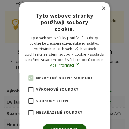
velikosti 7 000 l.
×
Tyto webové stránky
Pořiďte si kompletní cenově zvýhodněnou sadu
používají soubory
FiltoMatic CWS Set 14000
. Získáte filtraci +
cookie.
čerpadlo v jednom balení.
Tyto webové stránky používají soubory
cookie ke zlepšení uživatelského zážitku.
Používáním našich webových stránek
Obsah balení FiltoMatic CWS 14000
souhlasíte se všemi soubory cookie v souladu
s našimi zásadami používání souborů cookie.
průtokový filtr FiltoMatic CWS 14000 s integrovanou
Více informací
UV lampou 24 W.
Další informace
NEZBYTNĚ NUTNÉ SOUBORY
VÝKONOVÉ SOUBORY
Výrobce
Oase
SOUBORY CÍLENÍ
UV lampa
Ano
NEZAŘAZENÉ SOUBORY
Rozměr filtru (mm)
380x380x720
Hmotnost (kg)
11