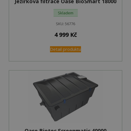
Jezírková filtrace Oase BioSmart 18000
Skladem
SKU:
56776
4 999
Kč
Detail produktu
Oase Biotec Screenmatic 40000