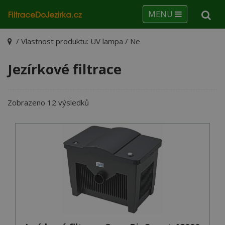
MENU
/ Vlastnost produktu: UV lampa / Ne
Jezírkové filtrace
Seřazeno
Zobrazeno 12 výsledků
podle
ceny:
od
nejnižší