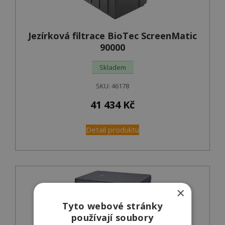
Jezírková filtrace BioTec ScreenMatic
90000
Skladem
SKU:
46178
41 434
Kč
Detail produktu
×
Tyto webové stránky
používají soubory