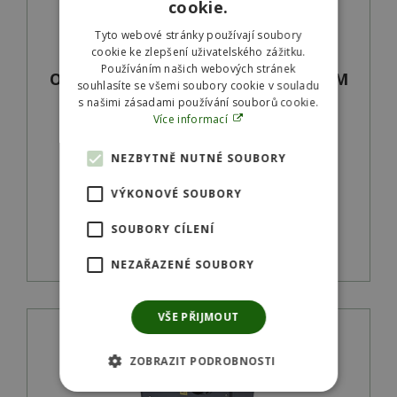
cookie.
Tyto webové stránky používají soubory
cookie ke zlepšení uživatelského zážitku.
Používáním našich webových stránek
Oase ProfiClear Premium Compact-M
souhlasíte se všemi soubory cookie v souladu
čerpadlová verze
s našimi zásadami používání souborů cookie.
Více informací
Na objednávku
NEZBYTNĚ NUTNÉ SOUBORY
SKU:
47008
VÝKONOVÉ SOUBORY
115 788
Kč
SOUBORY CÍLENÍ
Detail produktu
NEZAŘAZENÉ SOUBORY
VŠE PŘIJMOUT
ZOBRAZIT PODROBNOSTI