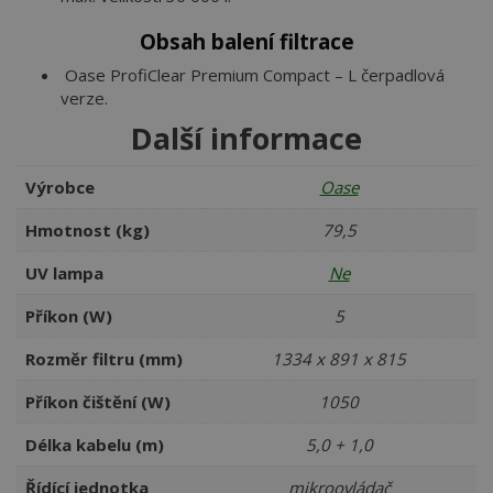
Obsah balení filtrace
Oase ProfiClear Premium Compact – L čerpadlová
verze.
Další informace
Výrobce
Oase
Hmotnost (kg)
79,5
UV lampa
Ne
Příkon (W)
5
Rozměr filtru (mm)
1334 x 891 x 815
Příkon čištění (W)
1050
Délka kabelu (m)
5,0 + 1,0
Řídící jednotka
mikroovládač