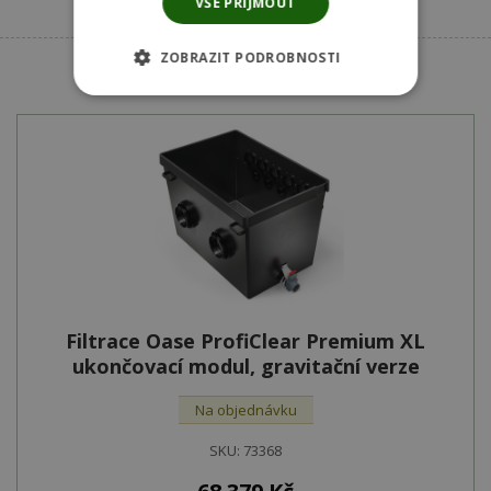
VŠE PŘIJMOUT
ZOBRAZIT PODROBNOSTI
Podobné produkty
Filtrace Oase ProfiClear Premium XL
ukončovací modul, gravitační verze
Na objednávku
SKU:
73368