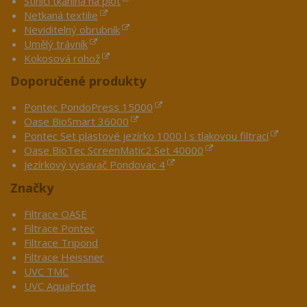
Stínící tkanina na plot
Netkaná textilie
Neviditelný obrubník
Umělý trávník
Kokosová rohož
Doporučené produkty
Pontec PondoPress 15000
Oase BioSmart 36000
Pontec Set plastové jezírko 1000 l s tlakovou filtrací
Oase BioTec ScreenMatic2 Set 40000
Jezírkový vysavač Pondovac 4
Značky
Filtrace OASE
Filtrace Pontec
Filtrace Tripond
Filtrace Heissner
UVC TMC
UVC AquaForte