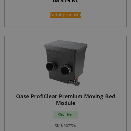
68 379
Kč
Detail produktu
Oase ProfiClear Premium Moving Bed
Module
Skladem
SKU:
50772o