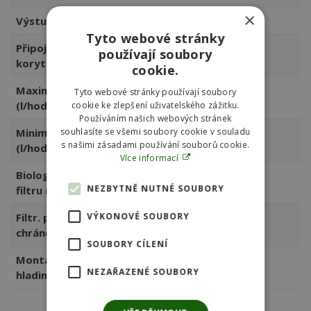
×
Výstup nečistot
DN110, DN75
Tyto webové stránky
Připojení proplach.
používají soubory
DN110
koryta
cookie.
Maximální průtok
Tyto webové stránky používají soubory
20000
(l/hod)
cookie ke zlepšení uživatelského zážitku.
Používáním našich webových stránek
souhlasíte se všemi soubory cookie v souladu
Minimální průtok
10000
s našimi zásadami používání souborů cookie.
(l/hod)
Více informací
Biologický povrch
57,3
NEZBYTNĚ NUTNÉ SOUBORY
filtru (m2)
VÝKONOVÉ SOUBORY
Filtr. povrch
48,4
chráněný (m2)
SOUBORY CÍLENÍ
Montáž. výška nad
37,0
NEZAŘAZENÉ SOUBORY
hladinou (cm)