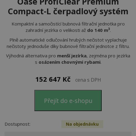
Oase ProfiClear Premium
Compact-L čerpadlový systém
Kompaktní a samočistící bubnová filtrační jednotka pro
3
zahradní jezírka o velikosti až
do 140 m
.
Plně automatické odlučování hrubých nečistot vyplachuje
nečistoty jednoduše díky bubnové filtrační jednotce z filtru.
Výhodná alternativa pro
menší jezírka
, zejména pro jezírka
s
osázením chovnými rybami
.
152 647
Kč
cena s DPH
Přejít do e-shopu
Dostupnost:
Na objednávku