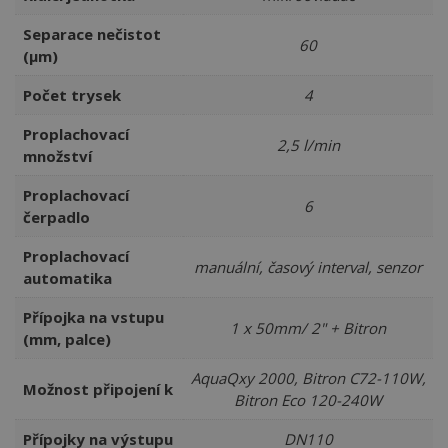
Separace nečistot
60
(µm)
Počet trysek
4
Proplachovací
2,5 l/min
množství
Proplachovací
6
čerpadlo
Proplachovací
manuální, časový interval, senzor
automatika
Přípojka na vstupu
1 x 50mm/ 2" + Bitron
(mm, palce)
AquaQxy 2000, Bitron C72-110W,
Možnost připojení k
Bitron Eco 120-240W
Přípojky na výstupu
DN110