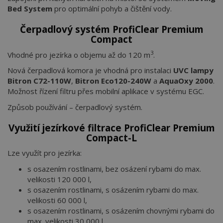
Bed System
pro optimální pohyb a čištění vody.
Čerpadlový systém ProfiClear Premium
Compact
3
Vhodné pro jezírka o objemu až do 120 m
.
Nová čerpadlová komora je vhodná pro instalaci
UVC lampy
Bitron C72-110W
,
Bitron Eco120-240W
a
AquaOxy 2000
.
Možnost řízení filtru přes mobilní aplikace v systému EGC.
Způsob používání – čerpadlový systém.
Využití jezírkové filtrace ProfiClear Premium
Compact-L
Lze využít pro jezírka:
s osazením rostlinami, bez osázení rybami do max.
velikosti 120 000 l,
s osazením rostlinami, s osázením rybami do max.
velikosti 60 000 l,
s osazením rostlinami, s osázením chovnými rybami do
max. velikosti 30 000 l.