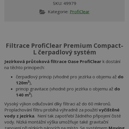
SKU:
49979
Kategorie:
ProfiClear
Filtrace ProfiClear Premium Compact-
L čerpadlový systém
Jezírková průtoková filtrace Oase ProfiClear
k dostání
na těchto principech:
čerpadlový princip (vhodné pro jezírka o objemu až
do
3
120m
),
princip gravitace (vhodné pro jezírka o objemu až
do
3
140 m
).
Vysoký výkon odlučování díky filtraci až do 60 mikronů.
Proplachování filtru probíhá výhradně za použití
vyčištěné
vody z jezírka
. Není tak zapotřebí žádného připojení čisté
vody. Nízká montážní výška umožňuje také gravitační
zapojení při nízkých nárocích na místo. Se systémem
Moving