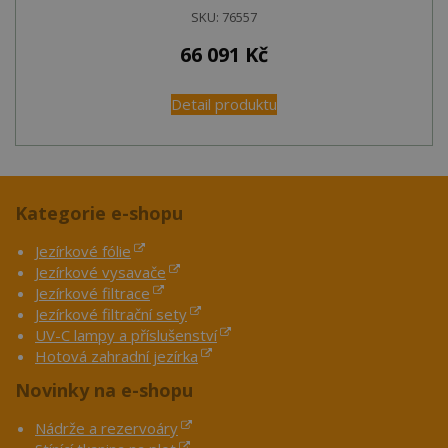
SKU:
76557
66 091
Kč
Detail produktu
Kategorie e-shopu
Jezírkové fólie
Jezírkové vysavače
Jezírkové filtrace
Jezírkové filtrační sety
UV-C lampy a příslušenství
Hotová zahradní jezírka
Novinky na e-shopu
Nádrže a rezervoáry