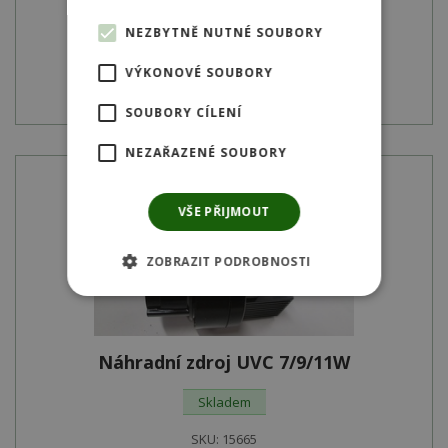
4 306
Kč
NEZBYTNĚ NUTNÉ SOUBORY
VÝKONOVÉ SOUBORY
Detail produktu
SOUBORY CÍLENÍ
NEZAŘAZENÉ SOUBORY
VŠE PŘIJMOUT
ZOBRAZIT PODROBNOSTI
Náhradní zdroj UVC 7/9/11W
Skladem
SKU:
15665