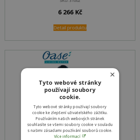
SKU:
31002
6 266
Kč
Detail produktu
×
Tyto webové stránky
používají soubory
cookie.
Tyto webové stránky používají soubory
cookie ke zlepšení uživatelského zážitku.
ASM trafo FiltoClear UVC 55 W
Používáním našich webových stránek
souhlasíte se všemi soubory cookie v souladu
Na objednávku
s našimi zásadami používání souborů cookie.
Více informací
SKU:
15533