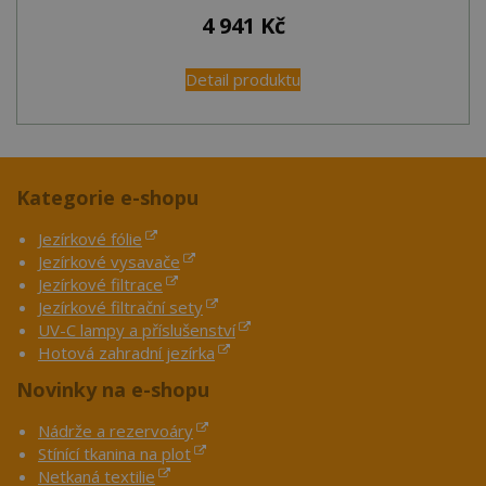
4 941
Kč
Detail produktu
Kategorie e-shopu
Jezírkové fólie
Jezírkové vysavače
Jezírkové filtrace
Jezírkové filtrační sety
UV-C lampy a příslušenství
Hotová zahradní jezírka
Novinky na e-shopu
Nádrže a rezervoáry
Stínící tkanina na plot
Netkaná textilie