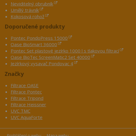
Neviditelný obrubník
Umělý trávník
Kokosová rohož
Doporučené produkty
Pontec PondoPress 15000
Oase BioSmart 36000
Pontec Set plastové jezírko 1000 l s tlakovou filtrací
Oase BioTec ScreenMatic2 Set 40000
Jezírkový vysavač Pondovac 4
Značky
Filtrace OASE
Filtrace Pontec
Filtrace Tripond
Filtrace Heissner
UVC TMC
UVC AquaForte
Prohlášení o webu
Mapa webu