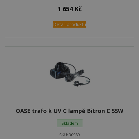
1 654
Kč
Detail produktu
OASE trafo k UV C lampě Bitron C 55W
Skladem
SKU:
30989