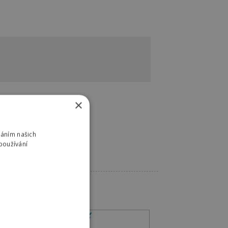
×
váním našich
používání