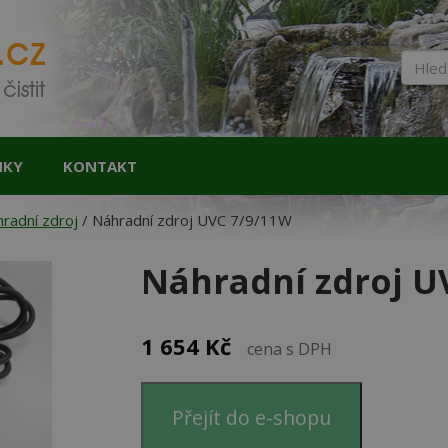
Skip
to
content
Hledat
NKY
KONTAKT
radní zdroj
/ Náhradní zdroj UVC 7/9/11W
Náhradní zdroj U
1 654
Kč
cena s DPH
Přejít do e-shopu