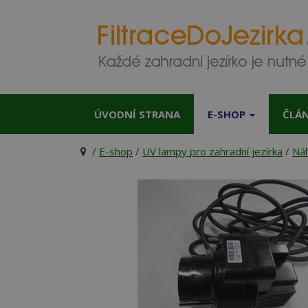
ÚVODNÍ STRANA
E-SHOP
ČLÁ
/
E-shop
/
UV lampy pro zahradní jezírka
/
Náh