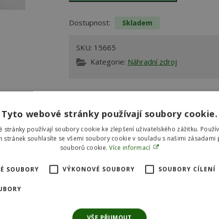
Dostupnost:
Skladem
SKU:
15665
Kategorie:
Náhradní zdroj
Náhradní zdroj pro UVC 7/9/11 W.
Tyto webové stránky používají soubory cookie.
 stránky používají soubory cookie ke zlepšení uživatelského zážitku. Použí
ase
 stránek souhlasíte se všemi soubory cookie v souladu s našimi zásadami 
souborů cookie.
Více informací
É SOUBORY
VÝKONOVÉ SOUBORY
SOUBORY CÍLENÍ
UBORY
VŠE PŘIJMOUT