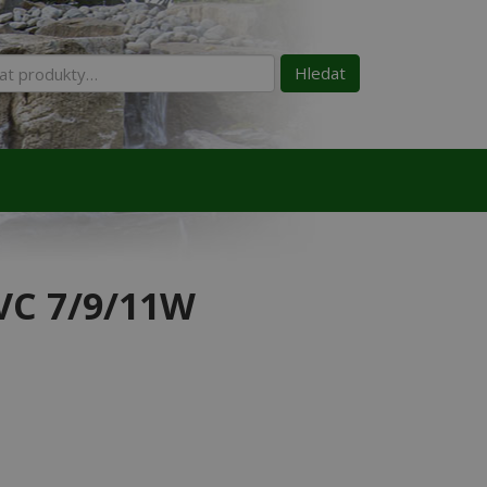
:
Hledat
VC 7/9/11W