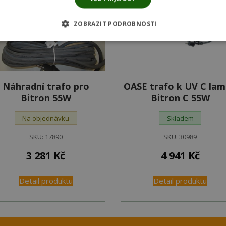
ZOBRAZIT PODROBNOSTI
Náhradní trafo pro
OASE trafo k UV C la
Bitron 55W
Bitron C 55W
Na objednávku
Skladem
SKU:
17890
SKU:
30989
3 281
Kč
4 941
Kč
Detail produktu
Detail produktu