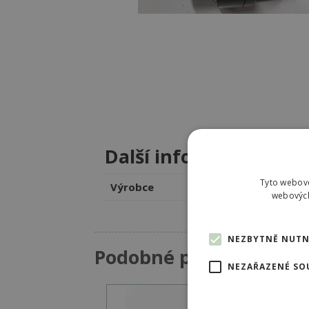
Další informace
Tyto webové
Výrobce
O
webových
NEZBYTNĚ NUTN
Podobné produkty
NEZAŘAZENÉ SO