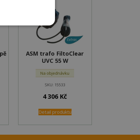
mpě
ASM trafo FiltoClear
UVC 55 W
Na objednávku
SKU:
15533
4 306
Kč
Detail produktu