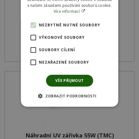
s našimi zásadami používání souborů cookie.
Skladem
Více informací
SKU:
57077
NEZBYTNĚ NUTNÉ SOUBORY
1 651
Kč
VÝKONOVÉ SOUBORY
Detail produktu
SOUBORY CÍLENÍ
NEZAŘAZENÉ SOUBORY
VŠE PŘIJMOUT
ZOBRAZIT PODROBNOSTI
Náhradní UV zářivka 55W (TMC)