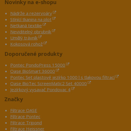
Novinky na e-shopu
Nádrže a rezervoáry
Stínící tkanina na plot
Netkaná textilie
Neviditelný obrubník
Umělý trávník
Kokosová rohož
Doporučené produkty
Pontec PondoPress 15000
Oase BioSmart 36000
Pontec Set plastové jezírko 1000 l s tlakovou filtrací
Oase BioTec ScreenMatic2 Set 40000
Jezírkový vysavač Pondovac 4
Značky
Filtrace OASE
Filtrace Pontec
Filtrace Tripond
Filtrace Heissner