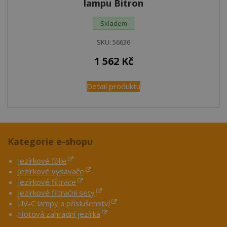
lampu Bitron
Skladem
SKU:
56636
1 562
Kč
Detail produktu
Kategorie e-shopu
Jezírkové fólie
Jezírkové vysavače
Jezírkové filtrace
Jezírkové filtrační sety
UV-C lampy a příslušenství
Hotová zahradní jezírka