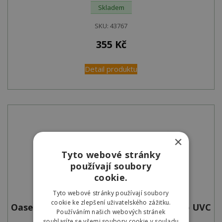
Skladem
SKU:
43767
355
Kč
Detail produktu
×
Tyto webové stránky
používají soubory
cookie.
Tyto webové stránky používají soubory
cookie ke zlepšení uživatelského zážitku.
Oase Náhradní zářivka UVC Eco 60W pro UVC
Používáním našich webových stránek
lampu Bitron
souhlasíte se všemi soubory cookie v souladu