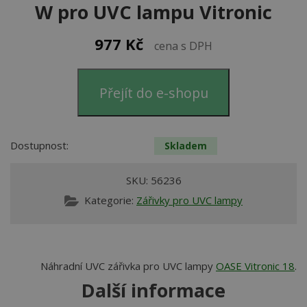
W pro UVC lampu Vitronic
977
Kč
cena s DPH
Přejít do e-shopu
Dostupnost:
Skladem
SKU:
56236
Kategorie:
Zářivky pro UVC lampy
Náhradní UVC zářivka pro UVC lampy
OASE Vitronic 18
.
Další informace