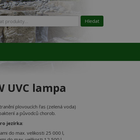
:
Hledat
 W UVC lampa
ranění plovoucích řas (zelená voda)
bakterií a původců chorob.
ro jezírka
:
ami do max. velikosti 25 000 l,
mi do max. velikosti 12 500 l,