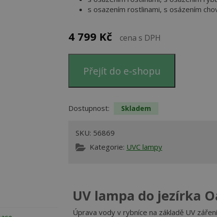
s osazením rostlinami, s osázením chov
4 799
Kč
cena s DPH
Přejít do e-shopu
Dostupnost:
Skladem
SKU:
56869
Kategorie:
UVC lampy
UV lampa do jezírka O
Úprava vody v rybníce na základě UV záření