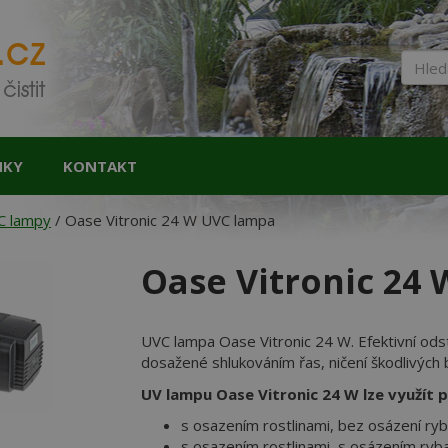
Skip
to
content
Hledat
NKY
KONTAKT
C lampy
/ Oase Vitronic 24 W UVC lampa
Oase Vitronic 24
UVC lampa Oase Vitronic 24 W. Efektivní odst
dosažené shlukováním řas, ničení škodlivých 
UV lampu Oase Vitronic 24 W lze využít p
s osazením rostlinami, bez osázení ryb
s osazením rostlinami, s osázením ryba