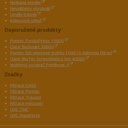
Netkaná textilie
Neviditelný obrubník
Umělý trávník
Kokosová rohož
Doporučené produkty
Pontec PondoPress 15000
Oase BioSmart 36000
Pontec Set plastové jezírko 1000 l s tlakovou filtrací
Oase BioTec ScreenMatic2 Set 40000
Jezírkový vysavač Pondovac 4
Značky
Filtrace OASE
Filtrace Pontec
Filtrace Tripond
Filtrace Heissner
UVC TMC
UVC AquaForte