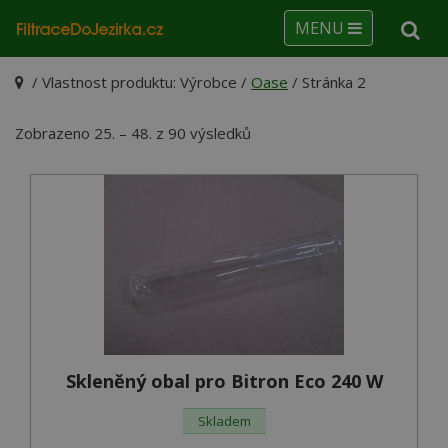
MENU
/ Vlastnost produktu: Výrobce /
Oase
/ Stránka 2
Seřazeno
Zobrazeno 25. – 48. z 90 výsledků
podle
ceny:
od
nejnižší
Skleněný obal pro Bitron Eco 240 W
Skladem