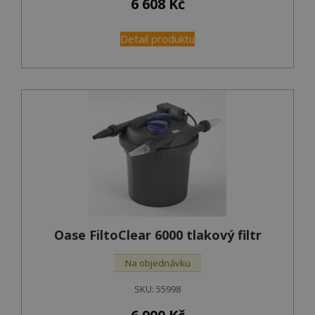
6 608
Kč
Detail produktu
Oase FiltoClear 6000 tlakový filtr
Na objednávku
SKU:
55998