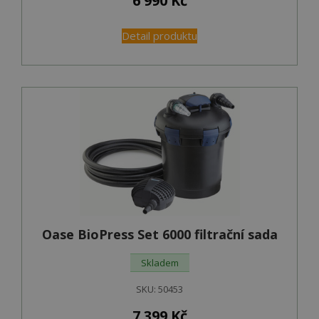
6 990
Kč
Detail produktu
Oase BioPress Set 6000 filtrační sada
Skladem
SKU:
50453
7 399
Kč