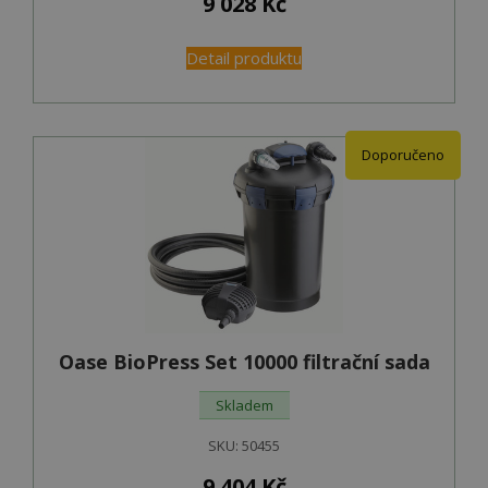
9 028
Kč
Detail produktu
Doporučeno
Oase BioPress Set 10000 filtrační sada
Skladem
SKU:
50455
9 404
Kč