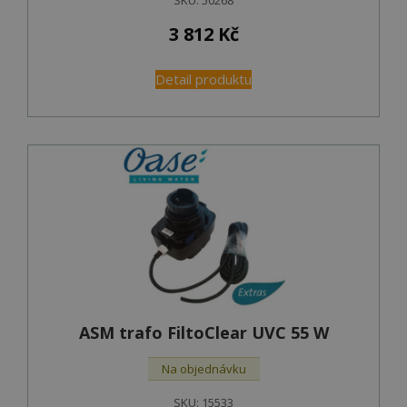
SKU:
50268
3 812
Kč
Detail produktu
ASM trafo FiltoClear UVC 55 W
Na objednávku
SKU:
15533