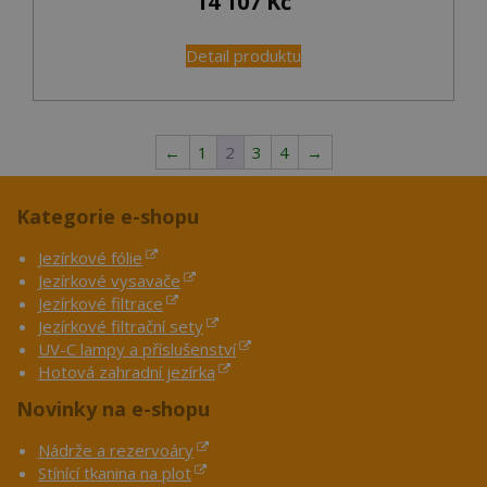
14 107
Kč
Detail produktu
←
1
2
3
4
→
Kategorie e-shopu
Jezírkové fólie
Jezírkové vysavače
Jezírkové filtrace
Jezírkové filtrační sety
UV-C lampy a příslušenství
Hotová zahradní jezírka
Novinky na e-shopu
Nádrže a rezervoáry
Stínící tkanina na plot