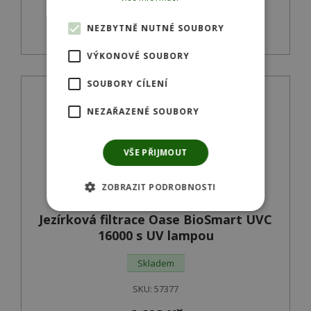
Detail produktu
NEZBYTNĚ NUTNÉ SOUBORY
VÝKONOVÉ SOUBORY
SOUBORY CÍLENÍ
NEZAŘAZENÉ SOUBORY
VŠE PŘIJMOUT
ZOBRAZIT PODROBNOSTI
Jezírková filtrace Oase BioSmart UVC
16000 s UV lampou
Skladem
SKU:
57377