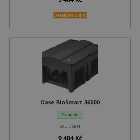
Detail produktu
Oase BioSmart 36000
Skladem
SKU:
56641
9 404
Kč